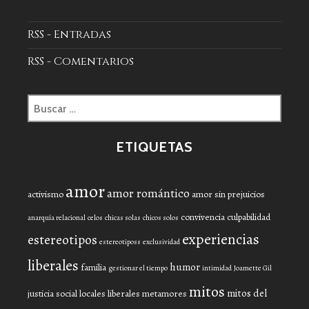
RSS - Entradas
RSS - Comentarios
Buscar:
ETIQUETAS
amor
amor romántico
activismo
amor sin prejuicios
convivencia
culpabilidad
anarquía relacional
celos
chicas solas
chicos solos
experiencias
estereotipos
estereotiposs
exclusividad
liberales
humor
familia
gestionar el tiempo
intimidad
Joamette Gil
mitos
mitos del
justicia social
locales liberales
metamores