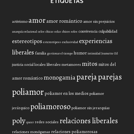
ETIQUETAS
amor
amor romántico
activismo
amor sin prejuicios
convivencia
culpabilidad
anarquía relacional
celos
chicas solas
chicos solos
experiencias
estereotipos
estereotiposs
exclusividad
liberales
humor
familia
gestionar el tiempo
intimidad
Joamette Gil
mitos
mitos del
justicia social
locales liberales
metamores
pareja
parejas
monogamia
amor romántico
poliamor
poliamor en los medios
poliamor
poliamoroso
jerárquico
poliamor sin jerarquías
poly
relaciones liberales
redes sociales
queer
relaciones poliamorosas
relaciones monógamas