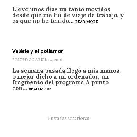
Llevo unos días un tanto movidos
desde que me fui de viaje de trabajo, y
es que no he tenido…
QUE
READ MORE
YA
VUELVO…
Valérie y el poliamor
POSTED ON
ABRIL 12, 2016
La semana pasada llegó a mis manos,
o mejor dicho a mi ordenador, un
fragmento del programa A punto
con…
VALÉRIE
READ MORE
Y
EL
POLIAMOR
Navegación
Entradas anteriores
de