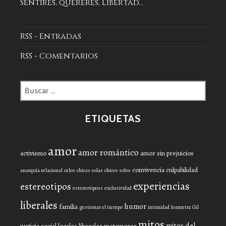
Sentires, quereres, libertad...
RSS - Entradas
RSS - Comentarios
Buscar:
ETIQUETAS
amor
amor romántico
activismo
amor sin prejuicios
convivencia
culpabilidad
anarquía relacional
celos
chicas solas
chicos solos
experiencias
estereotipos
estereotiposs
exclusividad
liberales
humor
familia
gestionar el tiempo
intimidad
Joamette Gil
mitos
mitos del
justicia social
locales liberales
metamores