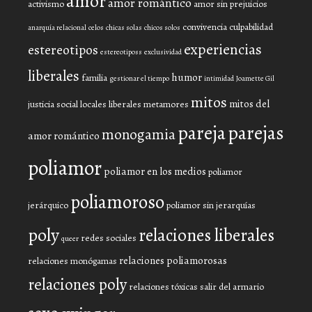
amor
amor romántico
activismo
amor sin prejuicios
convivencia
culpabilidad
anarquía relacional
celos
chicas solas
chicos solos
experiencias
estereotipos
estereotiposs
exclusividad
liberales
humor
familia
gestionar el tiempo
intimidad
Joamette Gil
mitos
mitos del
justicia social
locales liberales
metamores
pareja
parejas
monogamia
amor romántico
poliamor
poliamor en los medios
poliamor
poliamoroso
jerárquico
poliamor sin jerarquías
poly
relaciones liberales
redes sociales
queer
relaciones poliamorosas
relaciones monógamas
relaciones poly
relaciones tóxicas
salir del armario