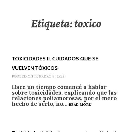
Etiqueta: toxico
TOXICIDADES II: CUIDADOS QUE SE
VUELVEN TÓXICOS
POSTED ON
FEBRERO 8, 2018
Hace un tiempo comencé a hablar
sobre toxicidades, explicando que las
relaciones poliamorosas, por el mero
hecho de serlo, no…
TOXICIDADES
READ MORE
II:
CUIDADOS
QUE
SE
VUELVEN