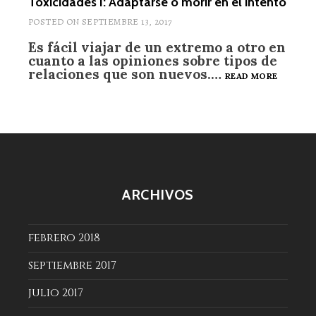
Toxicidades I: Adaptarse o morir en el intento
TÓXICOS
POSTED ON
SEPTIEMBRE 13, 2017
Es fácil viajar de un extremo a otro en
cuanto a las opiniones sobre tipos de
relaciones que son nuevos.…
TOXICI
READ MORE
I:
ADAPTA
O
MORIR
EN
EL
INTENT
ARCHIVOS
febrero 2018
septiembre 2017
julio 2017