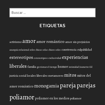
Buscar:
ETIQUETAS
amor
amor romántico
activismo
amor sin prejuicios
convivencia
culpabilidad
anarquía relacional
celos
chicas solas
chicos solos
experiencias
estereotipos
estereotiposs
exclusividad
liberales
humor
familia
gestionar el tiempo
intimidad
Joamette Gil
mitos
mitos del
justicia social
locales liberales
metamores
pareja
parejas
monogamia
amor romántico
poliamor
poliamor en los medios
poliamor