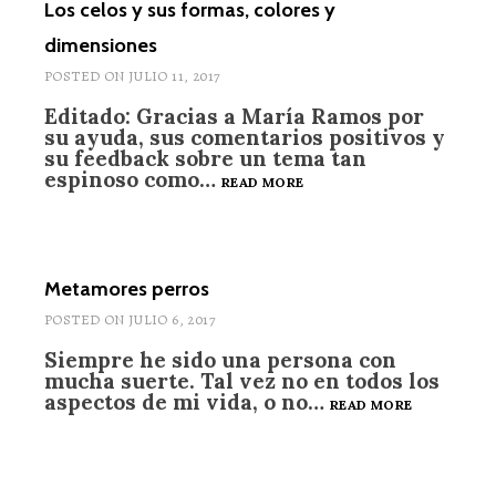
TAN-
Los celos y sus formas, colores y
CUENTOS
dimensiones
DISNEY
POSTED ON
JULIO 11, 2017
Editado: Gracias a María Ramos por
su ayuda, sus comentarios positivos y
su feedback sobre un tema tan
espinoso como…
LOS
READ MORE
CELOS
Y
SUS
FORMAS,
COLORES
Metamores perros
Y
POSTED ON
JULIO 6, 2017
DIMENSIONES
Siempre he sido una persona con
mucha suerte. Tal vez no en todos los
aspectos de mi vida, o no…
METAMORE
READ MORE
PERROS