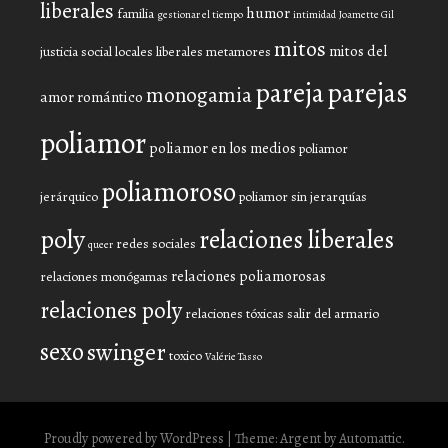
liberales
humor
familia
gestionar el tiempo
intimidad
Joamette Gil
mitos
mitos del
justicia social
locales liberales
metamores
pareja
parejas
monogamia
amor romántico
poliamor
poliamor en los medios
poliamor
poliamoroso
jerárquico
poliamor sin jerarquías
poly
relaciones liberales
redes sociales
queer
relaciones poliamorosas
relaciones monógamas
relaciones poly
relaciones tóxicas
salir del armario
sexo
swinger
toxico
Valérie Tasso
Proudly powered by WordPress
|
Theme: Argent by
Automattic
.