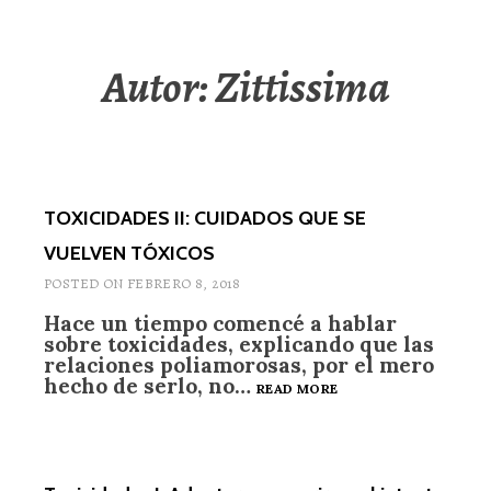
Autor:
Zittissima
TOXICIDADES II: CUIDADOS QUE SE
VUELVEN TÓXICOS
POSTED ON
FEBRERO 8, 2018
Hace un tiempo comencé a hablar
sobre toxicidades, explicando que las
relaciones poliamorosas, por el mero
hecho de serlo, no…
TOXICIDADES
READ MORE
II:
CUIDADOS
QUE
SE
VUELVEN