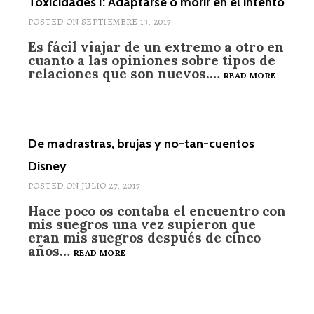
Toxicidades I: Adaptarse o morir en el intento
TÓXICOS
POSTED ON
SEPTIEMBRE 13, 2017
Es fácil viajar de un extremo a otro en
cuanto a las opiniones sobre tipos de
relaciones que son nuevos.…
TOXICI
READ MORE
I:
ADAPTA
O
MORIR
EN
De madrastras, brujas y no-tan-cuentos
EL
Disney
INTENT
POSTED ON
JULIO 27, 2017
Hace poco os contaba el encuentro con
mis suegros una vez supieron que
eran mis suegros después de cinco
años…
DE
READ MORE
MADRASTRAS,
BRUJAS
Y
NO-