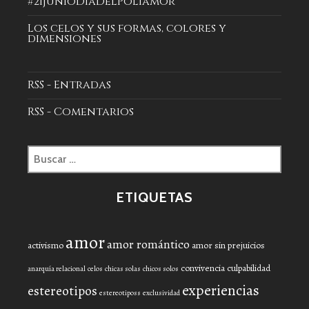
#21JunioDíaDelPoliamor
Los celos y sus formas, colores y
dimensiones
RSS - Entradas
RSS - Comentarios
Buscar:
ETIQUETAS
amor
amor romántico
activismo
amor sin prejuicios
convivencia
culpabilidad
anarquía relacional
celos
chicas solas
chicos solos
experiencias
estereotipos
estereotiposs
exclusividad